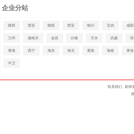
企业分站
陕西
西安
陕西
西安
铜川
宝鸡
咸阳
兰州
嘉峪关
金昌
白银
天水
武威
张
青海
西宁
海东
海北
黄南
海南
果洛
中卫
联系我们
新闻