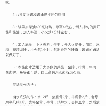
味。
2：:将黄豆酱和酱油搅拌均匀待用
3：锅里加菜油400克烧熟，晾至4成热，倒入拌匀的黄豆
酱和酱油，加入料酒，小火炒1分钟左右，
4：加入底汤，下入香料，生姜，开大火烧开，加盐、冰
糖、鸡精调味，小火熬1小时，熬出香料的味道，酱卤的卤汤
就做好了。
5：本酱卤水适用于大多数的菜品，猪蹄，排骨，牛肉，
酱卤鸭、兔等都可以。自己高兴怎么卤就怎么卤。
底汤制作方法：
卤水底汤制作：水12斤，猪腿骨2斤，牛腿骨2斤，老母
鸡半只约1斤。先将猪骨，牛骨，鸡焯水，去掉血水，然后放