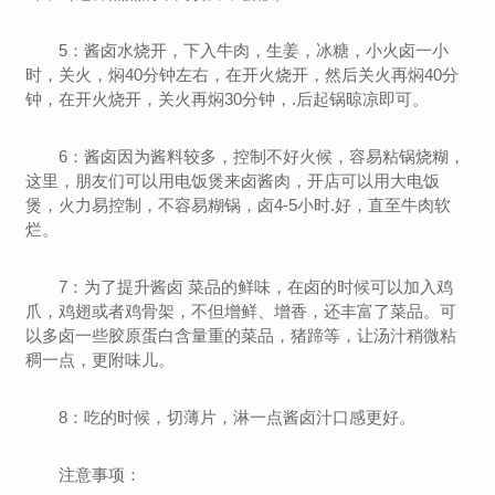
5：酱卤水烧开，下入牛肉，生姜，冰糖，小火卤一小
时，关火，焖40分钟左右，在开火烧开，然后关火再焖40分
钟，在开火烧开，关火再焖30分钟，.后起锅晾凉即可。
6：酱卤因为酱料较多，控制不好火候，容易粘锅烧糊，
这里，朋友们可以用电饭煲来卤酱肉，开店可以用大电饭
煲，火力易控制，不容易糊锅，卤4-5小时.好，直至牛肉软
烂。
7：为了提升酱卤 菜品的鲜味，在卤的时候可以加入鸡
爪，鸡翅或者鸡骨架，不但增鲜、增香，还丰富了菜品。可
以多卤一些胶原蛋白含量重的菜品，猪蹄等，让汤汁稍微粘
稠一点，更附味儿。
8：吃的时候，切薄片，淋一点酱卤汁口感更好。
注意事项：