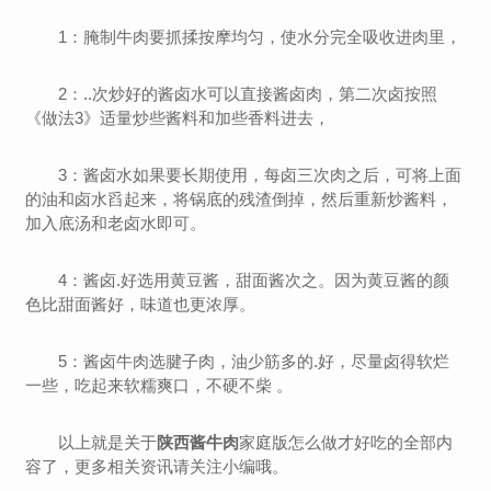
1：腌制牛肉要抓揉按摩均匀，使水分完全吸收进肉里，
2：..次炒好的酱卤水可以直接酱卤肉，第二次卤按照
《做法3》适量炒些酱料和加些香料进去，
3：酱卤水如果要长期使用，每卤三次肉之后，可将上面
的油和卤水舀起来，将锅底的残渣倒掉，然后重新炒酱料，
加入底汤和老卤水即可。
4：酱卤.好选用黄豆酱，甜面酱次之。因为黄豆酱的颜
色比甜面酱好，味道也更浓厚。
5：酱卤牛肉选腱子肉，油少筋多的.好，尽量卤得软烂
一些，吃起来软糯爽口，不硬不柴 。
以上就是关于
陕西酱牛肉
家庭版怎么做才好吃的全部内
容了，更多相关资讯请关注小编哦。