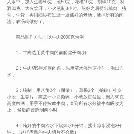
入水中，加入生姜50克，葱50克，花椒10克，胡椒10克，料
酒30克，大火烧开，小火熬制8小时。熬好之后捞出鸡肉、猪
骨，牛骨，再用细纱布过滤一遍熬好的老汤，滤掉所有的肉
渣，底汤就做好了。
菜品制作方法：以牛肉2000克为例
1：牛肉选用黄牛肉的前腿腱子肉.好
2：牛肉切5厘米厚的条，先用清水浸泡两小时，泡出血
水，
3：腌制，用八角2个（掰散），草果2个（拍破）桂皮一
小段，生姜片，陈皮一小块撕碎，小葱放进盆里，倒入50克
高度白酒，用手不停按摩牛肉，直到所有水分被牛肉吸收为
止:，然后静置腌制两小时
4：腌好的牛肉冷水下锅焯水5分钟，捞出凉水浸泡2分
钟，（这样煮熟的牛肉切片不会散）