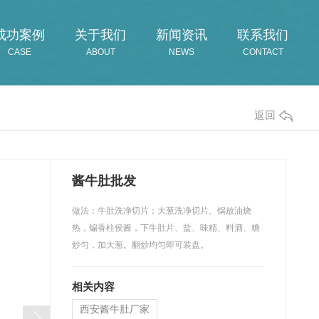
成功案例
关于我们
新闻资讯
联系我们
CASE
ABOUT
NEWS
CONTACT
返回
酱牛肚批发
做法：牛肚洗净切片；大葱洗净切片。锅放油烧
热，煸香柱侯酱，下牛肚片、盐、味精、料酒、糖
炒匀，加大葱。翻炒均匀即可装盘。
相关内容
西安酱牛肚厂家