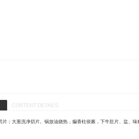
CONTENT DETAILS
切片；大葱洗净切片。锅放油烧热，煸香柱侯酱，下牛肚片、盐、味