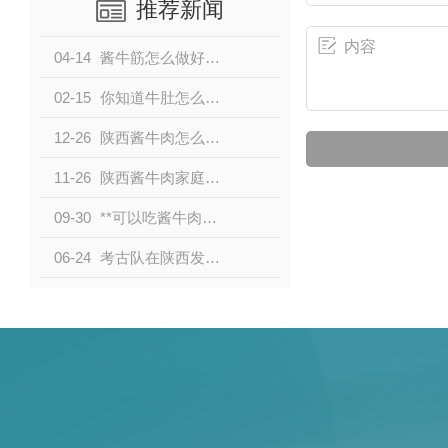
推荐新闻
04-14
酱牛筋怎么做好吃？
02-15
你知道牛肚怎么洗怎么去腥吗？
12-26
陕西酱牛肉怎么做好吃？
11-26
陕西酱牛肉家庭版怎么做才好吃？
09-30
**可以吃酱牛肉吗？
06-24
考古队在陕西发现“战国牛肉”，..看后却说：立刻戒严