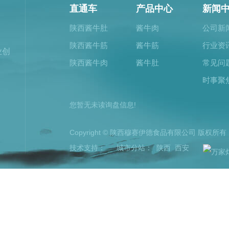
直通车
产品中心
新闻
陕西酱牛肚
酱牛肉
公司新
陕西酱牛筋
酱牛筋
行业资
业创
陕西酱牛肉
酱牛肚
常见问
时事聚
您暂无未读询盘信息!
Copyright © 陕西穆赛伊德食品有限公司 版权
技术支持：
城市分站
：
陕西
西安